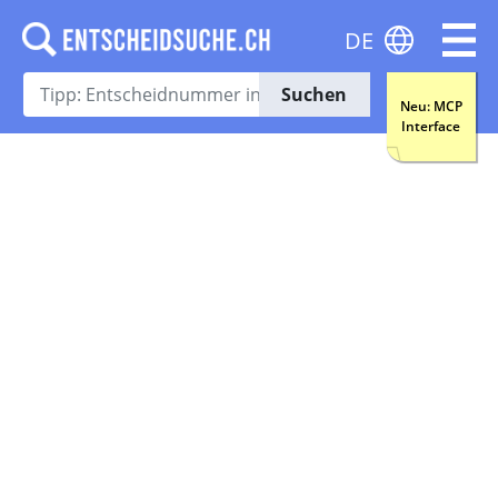
DE
Suchen
Neu: MCP
Interface