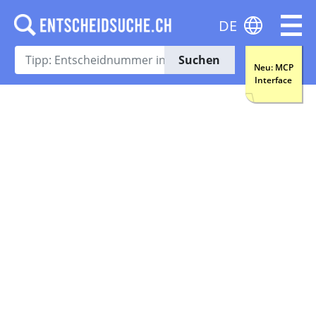
DE
Suchen
Neu: MCP
Interface