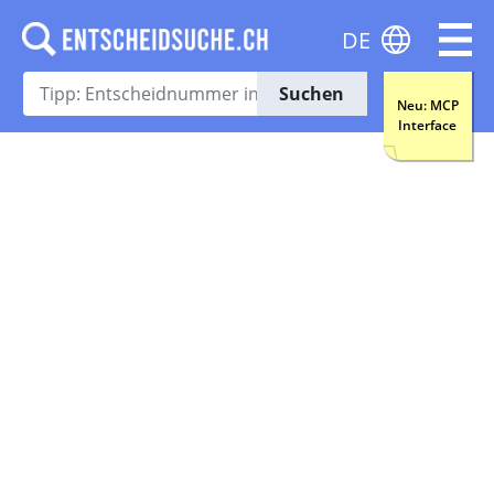
DE
Suchen
Neu: MCP
Interface