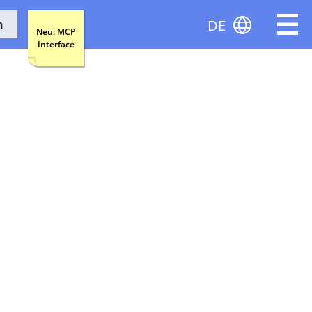
DE
n
Neu: MCP
Interface