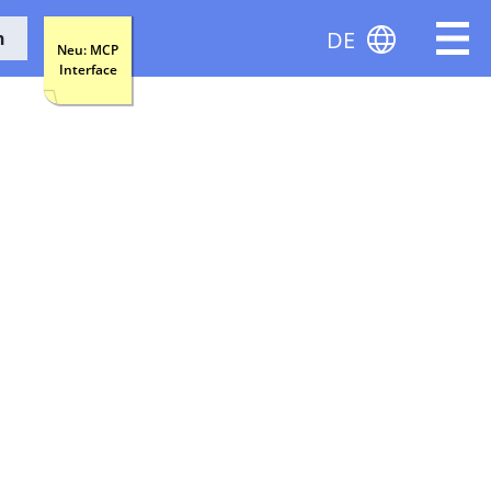
DE
n
Neu: MCP
Interface