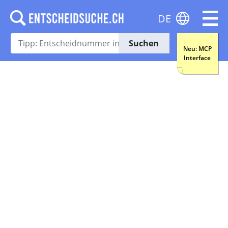
DE
Suchen
Neu: MCP
Interface