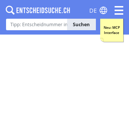
DE
Suchen
Neu: MCP
Interface