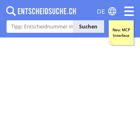
DE
Suchen
Neu: MCP
Interface