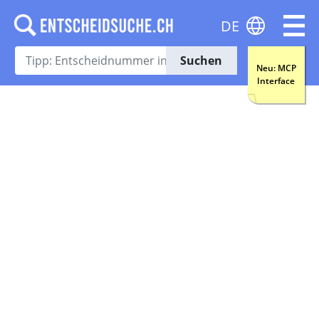
DE
Suchen
Neu: MCP
Interface