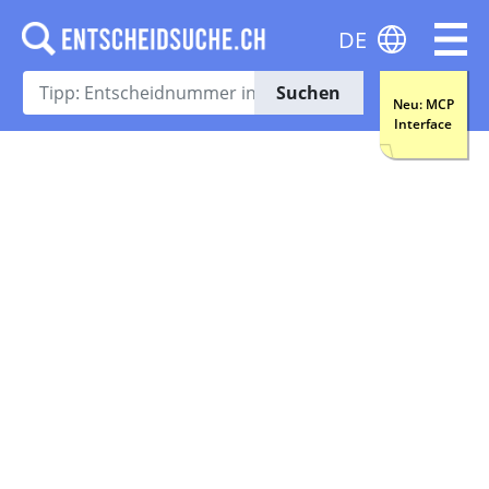
DE
Suchen
Neu: MCP
Interface