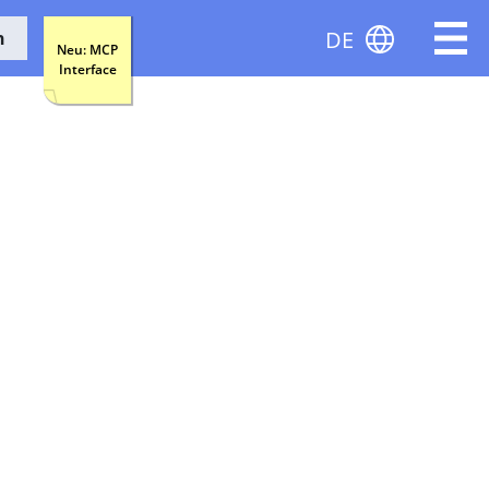
DE
n
Neu: MCP
Interface