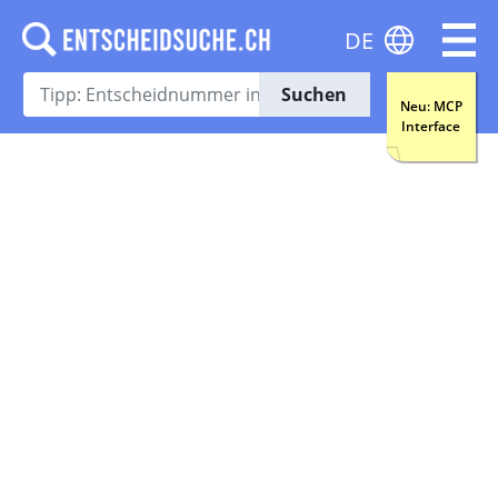
DE
Suchen
Neu: MCP
Interface