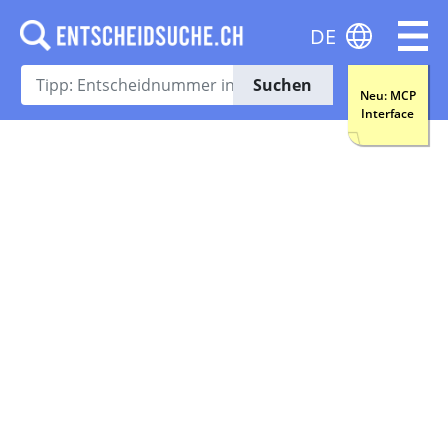
DE
Suchen
Neu: MCP
Interface