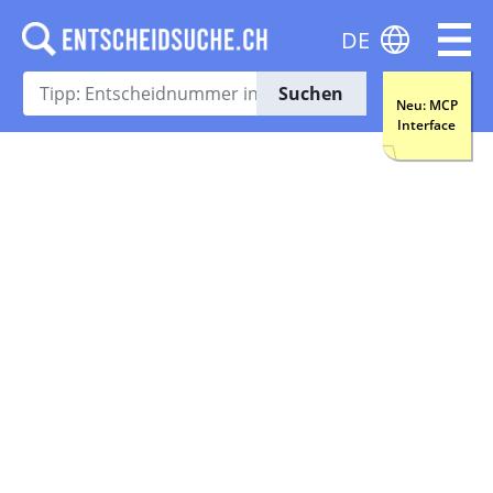
DE
Suchen
Neu: MCP
Interface