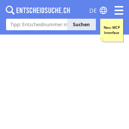
DE
Suchen
Neu: MCP
Interface