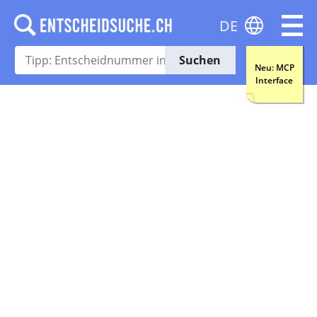
DE
Suchen
Neu: MCP
Interface