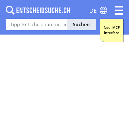
DE
Suchen
Neu: MCP
Interface