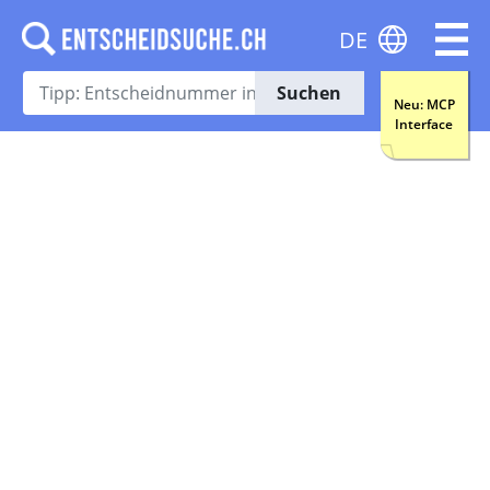
DE
Suchen
Neu: MCP
Interface