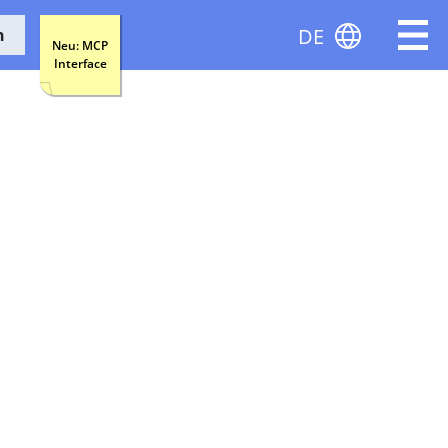
DE
n
Neu: MCP
Interface