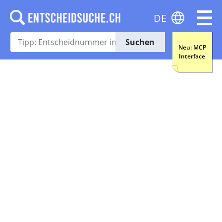
DE
Suchen
Neu: MCP
Interface