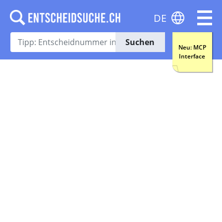
DE
Suchen
Neu: MCP
Interface