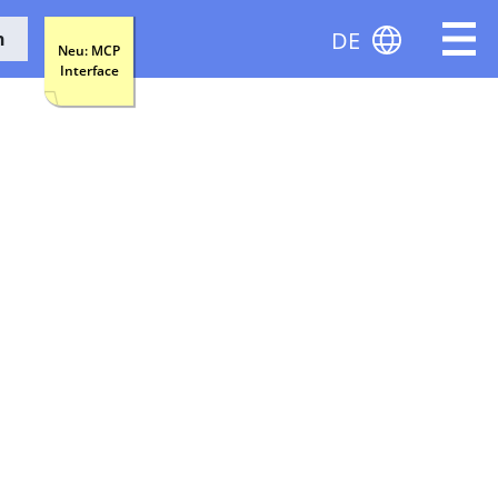
DE
n
Neu: MCP
Interface