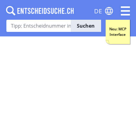
DE
Suchen
Neu: MCP
Interface