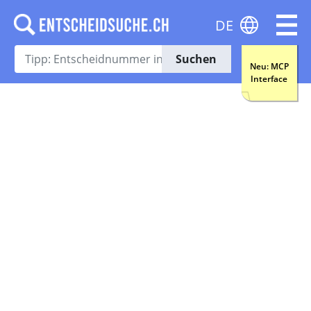
DE
Suchen
Neu: MCP
Interface