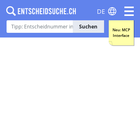
DE
Suchen
Neu: MCP
Interface