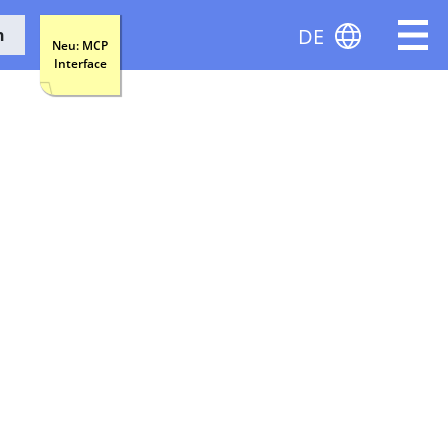
DE
n
Neu: MCP
Interface