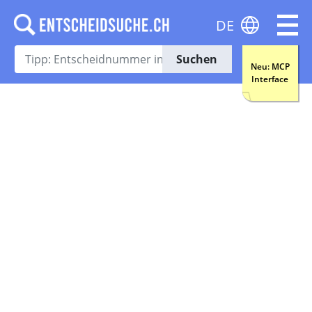
DE
Suchen
Neu: MCP
Interface