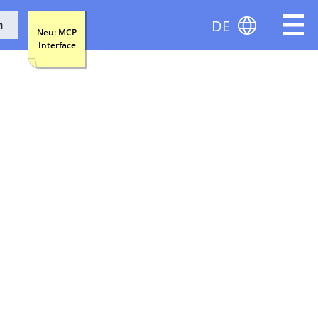
DE
n
Neu: MCP
Interface