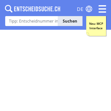
DE
Suchen
Neu: MCP
Interface