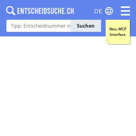
DE
Suchen
Neu: MCP
Interface