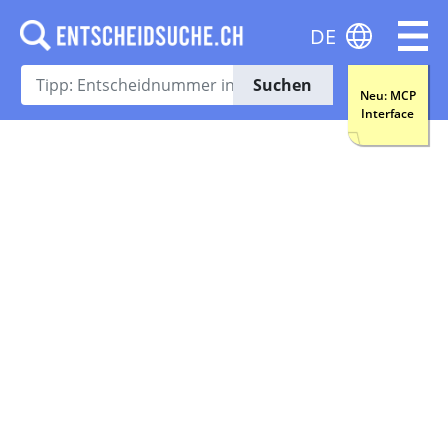
DE
Suchen
Neu: MCP
Interface