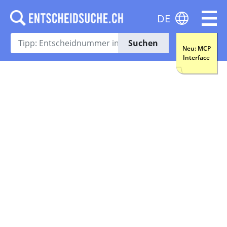
DE
Suchen
Neu: MCP
Interface