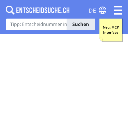
DE
Suchen
Neu: MCP
Interface