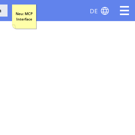
DE
n
Neu: MCP
Interface