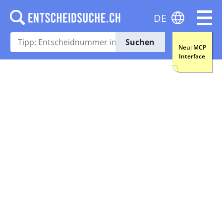
DE
Suchen
Neu: MCP
Interface