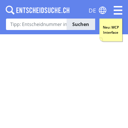
DE
Suchen
Neu: MCP
Interface