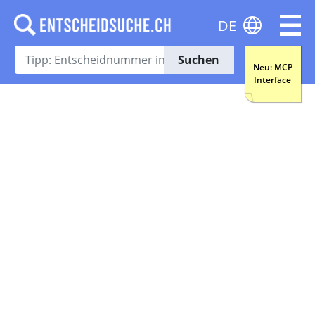
DE
Suchen
Neu: MCP
Interface