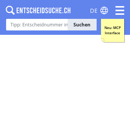
DE
Suchen
Neu: MCP
Interface