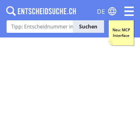
DE
Suchen
Neu: MCP
Interface