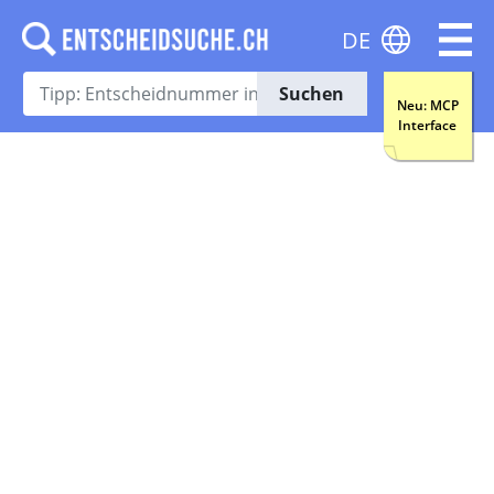
DE
Suchen
Neu: MCP
Interface