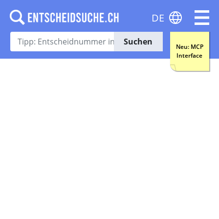
DE
Suchen
Neu: MCP
Interface