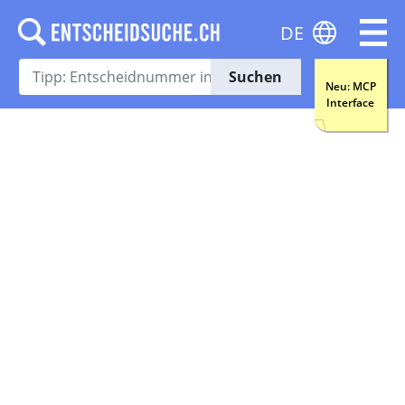
DE
Suchen
Neu: MCP
Interface