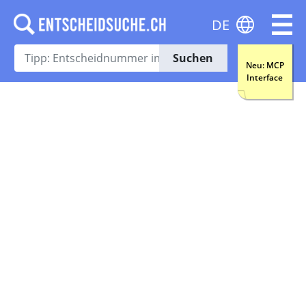
DE
Suchen
Neu: MCP
Interface