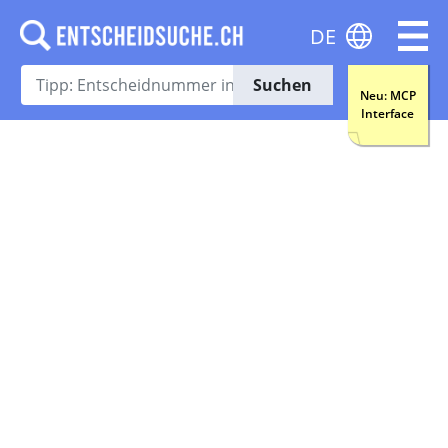
DE
Suchen
Neu: MCP
Interface