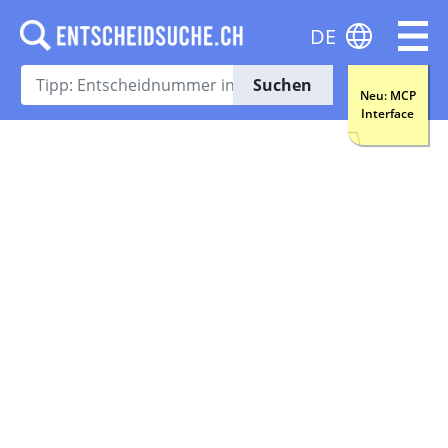
DE
Suchen
Neu: MCP
Interface