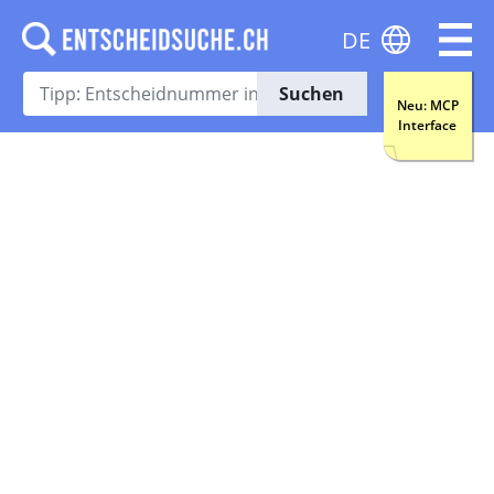
DE
Suchen
Neu: MCP
Interface