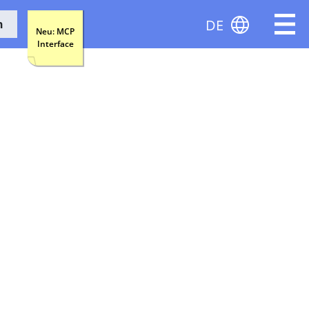
DE
n
Neu: MCP
Interface