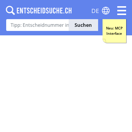
DE
Suchen
Neu: MCP
Interface