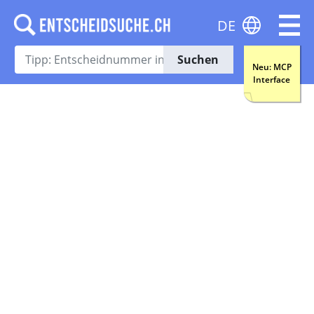
DE
Suchen
Neu: MCP
Interface