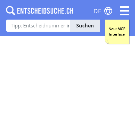
DE
Suchen
Neu: MCP
Interface